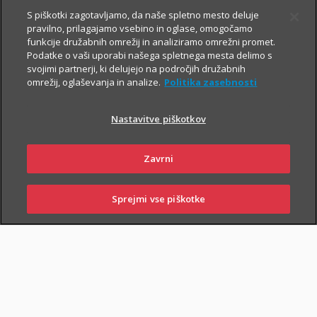
Prospekt krovnega sklada in Dokument s ključnimi informacijami
S piškotki zagotavljamo, da naše spletno mesto deluje
pravilno, prilagajamo vsebino in oglase, omogočamo
funkcije družabnih omrežij in analiziramo omrežni promet.
Podatke o vaši uporabi našega spletnega mesta delimo s
TRIGLAV
6.8.2026
svojimi partnerji, ki delujejo na področjih družabnih
omrežij, oglaševanja in analize.
Politika zasebnosti
OBVEZNIŠKI
Triglav
Nastavitve piškotkov
Investments
Zavrni
Prospekt krovnega sklada in Dokument s ključnimi informacijami
Sprejmi vse piškotke
SKLENI
PRIJAVI ŠKODO
ZASTOPNIKI
POSLOVALNICE
TRIGLAV TOP
6.8.2026
BRANDS
Triglav