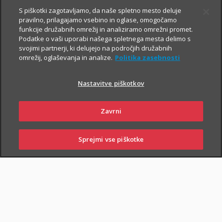
Prospekt krovnega sklada in Dokument s ključnimi informacijami
S piškotki zagotavljamo, da naše spletno mesto deluje
pravilno, prilagajamo vsebino in oglase, omogočamo
funkcije družabnih omrežij in analiziramo omrežni promet.
Podatke o vaši uporabi našega spletnega mesta delimo s
TRIGLAV
5.8.2026
svojimi partnerji, ki delujejo na področjih družabnih
omrežij, oglaševanja in analize.
Politika zasebnosti
OBVEZNIŠKI
Triglav
Nastavitve piškotkov
Investments
Zavrni
Prospekt krovnega sklada in Dokument s ključnimi informacijami
Sprejmi vse piškotke
SKLENI
PRIJAVI ŠKODO
ZASTOPNIKI
POSLOVALNICE
TRIGLAV TOP
5.8.2026
BRANDS
Triglav