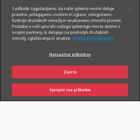
Prospekt krovnega sklada in Dokument s ključnimi informacijami
S piškotki zagotavljamo, da naše spletno mesto deluje
pravilno, prilagajamo vsebino in oglase, omogočamo
funkcije družabnih omrežij in analiziramo omrežni promet.
Podatke o vaši uporabi našega spletnega mesta delimo s
svojimi partnerji, ki delujejo na področjih družabnih
TRIGLAV
4.8.2026
omrežij, oglaševanja in analize.
Politika zasebnosti
OBVEZNIŠKI
Triglav
Nastavitve piškotkov
Investments
Zavrni
Sprejmi vse piškotke
Prospekt krovnega sklada in Dokument s ključnimi informacijami
SKLENI
PRIJAVI ŠKODO
ZASTOPNIKI
POSLOVALNICE
TRIGLAV TOP
4.8.2026
BRANDS
Triglav