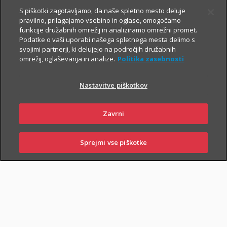
Prospekt krovnega sklada in Dokument s ključnimi informacijami
S piškotki zagotavljamo, da naše spletno mesto deluje
pravilno, prilagajamo vsebino in oglase, omogočamo
funkcije družabnih omrežij in analiziramo omrežni promet.
Podatke o vaši uporabi našega spletnega mesta delimo s
TRIGLAV
6.8.2026
svojimi partnerji, ki delujejo na področjih družabnih
omrežij, oglaševanja in analize.
Politika zasebnosti
OBVEZNIŠKI
Triglav
Nastavitve piškotkov
Investments
Zavrni
Prospekt krovnega sklada in Dokument s ključnimi informacijami
Sprejmi vse piškotke
SKLENI
PRIJAVI ŠKODO
ZASTOPNIKI
POSLOVALNICE
TRIGLAV TOP
6.8.2026
BRANDS
Triglav