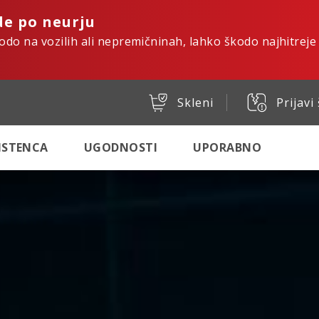
de po neurju
kodo na vozilih ali nepremičninah, lahko škodo najhitreje
Skleni
Prijavi
SISTENCA
UGODNOSTI
UPORABNO