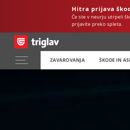
Hitra prijava ško
Če ste v neurju utrpeli š
prijavite preko spleta.
ZAVAROVANJA
ŠKODE IN A