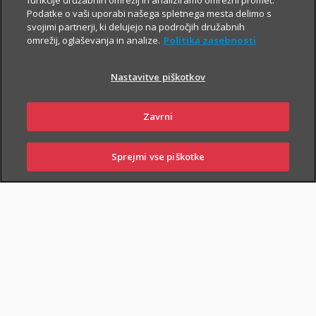
funkcije družabnih omrežij in analiziramo omrežni promet.
Podatke o vaši uporabi našega spletnega mesta delimo s
svojimi partnerji, ki delujejo na področjih družabnih
omrežij, oglaševanja in analize.
Politika zasebnosti
Nastavitve piškotkov
Zavrni
Sprejmi vse piškotke
PRIJAVI
NAROČI
OBIŠČI
SKLENI
ŠKODO
ZASTOPNIKA
POSLOVALNICO