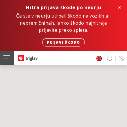
Hitra prijava škode po neurju
Če ste v neurju utrpeli škodo na vozilih ali
nepremičninah, lahko škodo najhitreje
prijavite preko spleta.
PRIJAVI ŠKODO