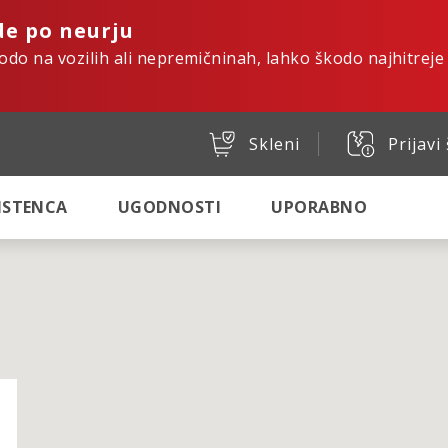
de po neurju
kodo na vozilih ali nepremičninah, lahko škodo najhitreje
Skleni
Prijavi
SISTENCA
UGODNOSTI
UPORABNO