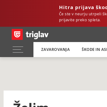
Hitra prijava ško
Če ste v neurju utrpeli š
prijavite preko spleta.
ZAVAROVANJA
ŠKODE IN A