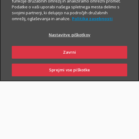
funkcije družabnih omrežij in analiziramo omrežni promet.
Podatke o vaši uporabi našega spletnega mesta delimo s
svojimi partnerji, ki delujejo na področjih družabnih
omrežij, oglaševanja in analize.
Politika zasebnosti
Nastavitve piškotkov
Zavrni
Sprejmi vse piškotke
SKLENI
PRIJAVI ŠKODO
ZASTOPNIKI
POSLOVALNICE