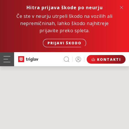
Hitra prijava škode po neurju
Če ste v neurju utrpeli škodo na vozilih ali
nepremičninah, lahko škodo najhitreje
prijavite preko spleta.
PRIJAVI ŠKODO
KONTAKTI