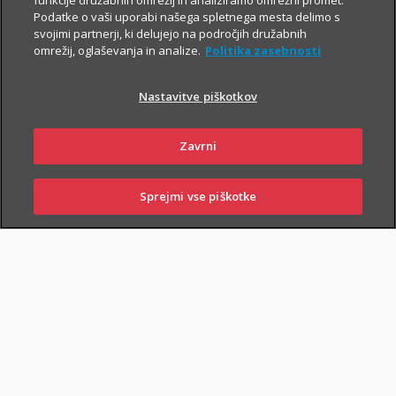
funkcije družabnih omrežij in analiziramo omrežni promet.
Podatke o vaši uporabi našega spletnega mesta delimo s
svojimi partnerji, ki delujejo na področjih družabnih
omrežij, oglaševanja in analize.
Politika zasebnosti
Nastavitve piškotkov
Zavrni
Sprejmi vse piškotke
SKLENI
PRIJAVI ŠKODO
ZASTOPNIKI
POSLOVALNICE