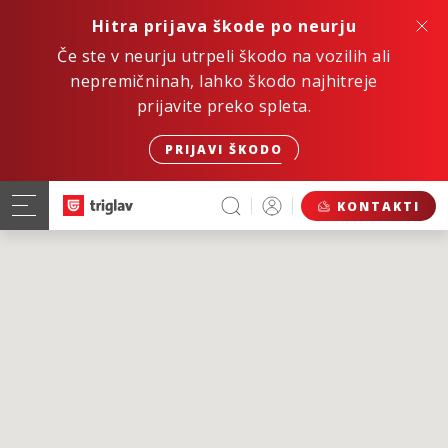
Hitra prijava škode po neurju
Če ste v neurju utrpeli škodo na vozilih ali
nepremičninah, lahko škodo najhitreje
prijavite preko spleta.
PRIJAVI ŠKODO
KONTAKTI