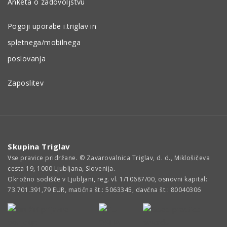
Anketa o zadovoljstvu
Pogoji uporabe i.triglav in
spletnega/mobilnega
poslovanja
Zaposlitev
Skupina Triglav
Vse pravice pridržane. © Zavarovalnica Triglav, d. d., Miklošičeva
cesta 19, 1000 Ljubljana, Slovenija.
Okrožno sodišče v Ljubljani, reg. vl. 1/10687/00, osnovni kapital:
73.701.391,79 EUR, matična št.: 5063345, davčna št.: 80040306