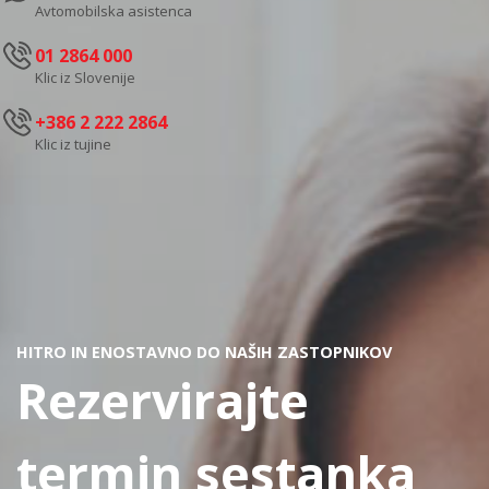
Avtomobilska asistenca
01 2864 000
Klic iz Slovenije
+386 2 222 2864
Klic iz tujine
HITRO IN ENOSTAVNO DO NAŠIH ZASTOPNIKOV
Rezervirajte
termin sestanka