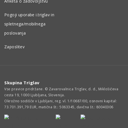
Anketa o zadovoljstvu
Pogoji uporabe i.triglav in
spletnega/mobilnega
poslovanja
Zaposlitev
Skupina Triglav
Vse pravice pridržane. © Zavarovalnica Triglav, d. d., Miklošičeva
cesta 19, 1000 Ljubljana, Slovenija.
Okrožno sodišče v Ljubljani, reg. vl. 1/10687/00, osnovni kapital:
73.701.391,79 EUR, matična št.: 5063345, davčna št.: 80040306