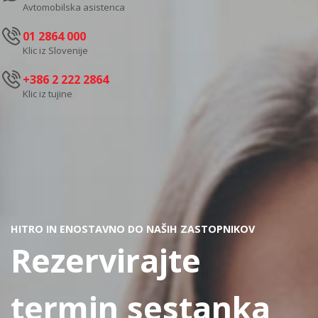
Avtomobilska asistenca
01 2864 000
Klic iz Slovenije
+386 2 222 2864
Klic iz tujine
HITRO IN ENOSTAVNO DO NAŠIH ZASTOPNIKOV
Rezervirajte
termin sestanka