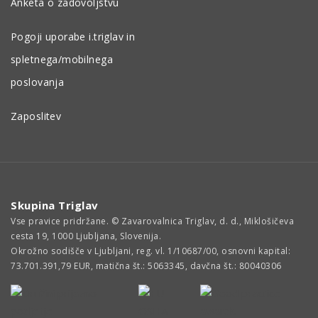
Anketa o zadovoljstvu
Pogoji uporabe i.triglav in
spletnega/mobilnega
poslovanja
Zaposlitev
Skupina Triglav
Vse pravice pridržane. © Zavarovalnica Triglav, d. d., Miklošičeva
cesta 19, 1000 Ljubljana, Slovenija.
Okrožno sodišče v Ljubljani, reg. vl. 1/10687/00, osnovni kapital:
73.701.391,79 EUR, matična št.: 5063345, davčna št.: 80040306