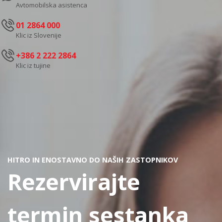
Avtomobilska asistenca
01 2864 000
Klic iz Slovenije
+386 2 222 2864
Klic iz tujine
HITRO IN ENOSTAVNO DO NAŠIH ZASTOPNIKOV
Rezervirajte
termin sestanka