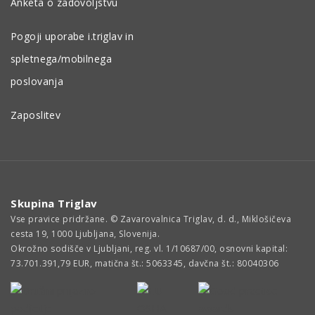
Anketa o zadovoljstvu
Pogoji uporabe i.triglav in
spletnega/mobilnega
poslovanja
Zaposlitev
Skupina Triglav
Vse pravice pridržane. © Zavarovalnica Triglav, d. d., Miklošičeva
cesta 19, 1000 Ljubljana, Slovenija.
Okrožno sodišče v Ljubljani, reg. vl. 1/10687/00, osnovni kapital:
73.701.391,79 EUR, matična št.: 5063345, davčna št.: 80040306