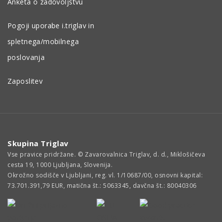
Anketa o zadovoljstvu
Pogoji uporabe i.triglav in
spletnega/mobilnega
poslovanja
Zaposlitev
Skupina Triglav
Vse pravice pridržane. © Zavarovalnica Triglav, d. d., Miklošičeva
cesta 19, 1000 Ljubljana, Slovenija.
Okrožno sodišče v Ljubljani, reg. vl. 1/10687/00, osnovni kapital:
73.701.391,79 EUR, matična št.: 5063345, davčna št.: 80040306