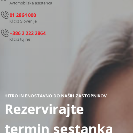
Avtomobilska asistenca
01 2864 000
Klic iz Slovenije
+386 2 222 2864
Klic iz tujine
HITRO IN ENOSTAVNO DO NAŠIH ZASTOPNIKOV
Rezervirajte
termin sestanka