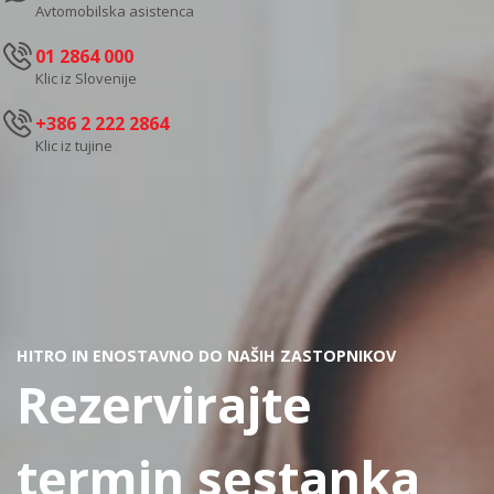
Avtomobilska asistenca
01 2864 000
Klic iz Slovenije
+386 2 222 2864
Klic iz tujine
HITRO IN ENOSTAVNO DO NAŠIH ZASTOPNIKOV
Rezervirajte
termin sestanka