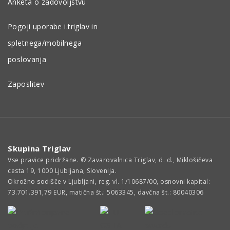
Anketa o zadovoljstvu
Pogoji uporabe i.triglav in
spletnega/mobilnega
poslovanja
Zaposlitev
Skupina Triglav
Vse pravice pridržane. © Zavarovalnica Triglav, d. d., Miklošičeva
cesta 19, 1000 Ljubljana, Slovenija.
Okrožno sodišče v Ljubljani, reg. vl. 1/10687/00, osnovni kapital:
73.701.391,79 EUR, matična št.: 5063345, davčna št.: 80040306