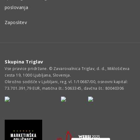
poslovanja
Zaposlitev
Skupina Triglav
Vse pravice pridržane. © Zavarovalnica Triglav, d. d., Miklošičeva
cesta 19, 1000 Ljubljana, Slovenija.
Okrožno sodišče v Ljubljani, reg. vl. 1/10687/00, osnovni kapital:
73.701.391,79 EUR, matična št.: 5063345, davčna št.: 80040306