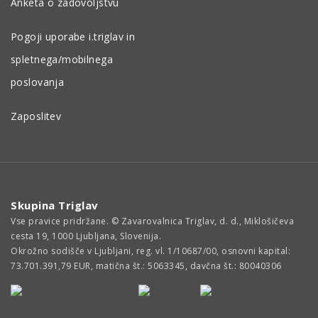
Anketa o zadovoljstvu
Pogoji uporabe i.triglav in
spletnega/mobilnega
poslovanja
Zaposlitev
Skupina Triglav
Vse pravice pridržane. © Zavarovalnica Triglav, d. d., Miklošičeva
cesta 19, 1000 Ljubljana, Slovenija.
Okrožno sodišče v Ljubljani, reg. vl. 1/10687/00, osnovni kapital:
73.701.391,79 EUR, matična št.: 5063345, davčna št.: 80040306