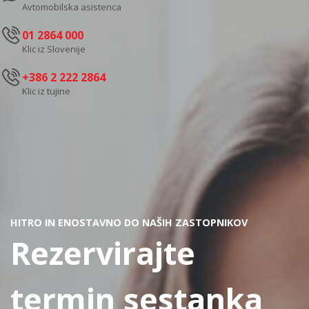
Avtomobilska asistenca
01 2864 000
Klic iz Slovenije
+386 2 222 2864
Klic iz tujine
HITRO IN ENOSTAVNO DO NAŠIH ZASTOPNIKOV
Rezervirajte
termin sestanka