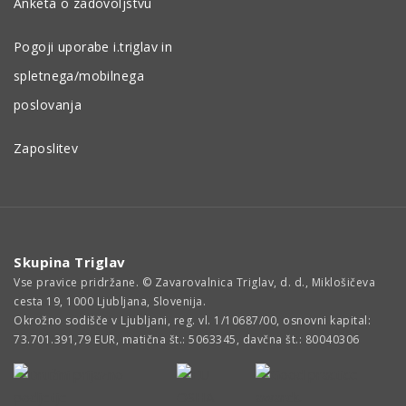
Anketa o zadovoljstvu
Pogoji uporabe i.triglav in
spletnega/mobilnega
poslovanja
Zaposlitev
Skupina Triglav
Vse pravice pridržane. © Zavarovalnica Triglav, d. d., Miklošičeva
cesta 19, 1000 Ljubljana, Slovenija.
Okrožno sodišče v Ljubljani, reg. vl. 1/10687/00, osnovni kapital:
73.701.391,79 EUR, matična št.: 5063345, davčna št.: 80040306