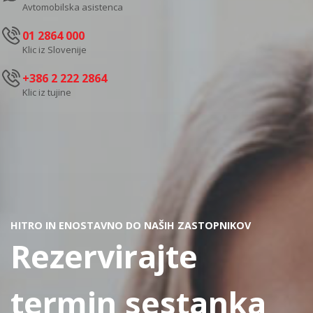
Avtomobilska asistenca
01 2864 000
Klic iz Slovenije
+386 2 222 2864
Klic iz tujine
HITRO IN ENOSTAVNO DO NAŠIH ZASTOPNIKOV
Rezervirajte
termin sestanka