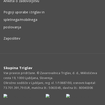
Anketa o zadovoljstvu
Pogoji uporabe i.triglav in
spletnega/mobilnega
poslovanja
Zaposlitev
Skupina Triglav
Vse pravice pridržane. © Zavarovalnica Triglav, d. d., Miklošičeva
cesta 19, 1000 Ljubljana, Slovenija.
Okrožno sodišče v Ljubljani, reg. vl. 1/10687/00, osnovni kapital:
73.701.391,79 EUR, matična št.: 5063345, davčna št.: 80040306