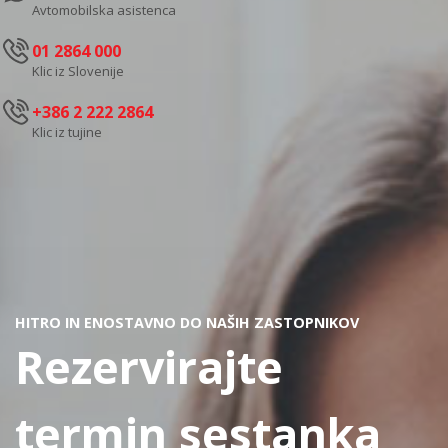
Avtomobilska asistenca
01 2864 000
Klic iz Slovenije
+386 2 222 2864
Klic iz tujine
HITRO IN ENOSTAVNO DO NAŠIH ZASTOPNIKOV
Rezervirajte
termin sestanka