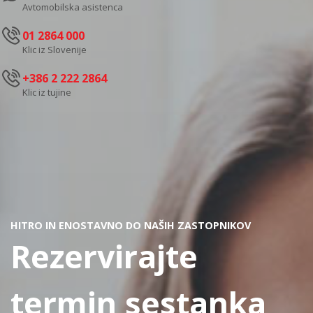
Avtomobilska asistenca
01 2864 000
Klic iz Slovenije
+386 2 222 2864
Klic iz tujine
HITRO IN ENOSTAVNO DO NAŠIH ZASTOPNIKOV
Rezervirajte
termin sestanka