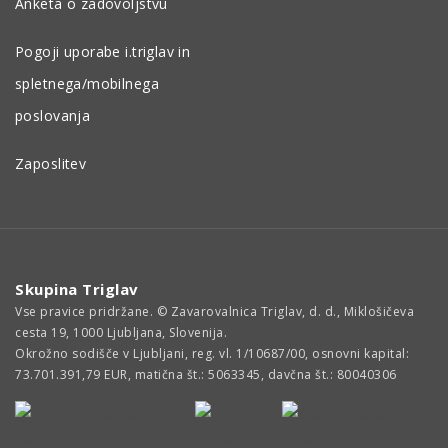
Anketa o zadovoljstvu
Pogoji uporabe i.triglav in
spletnega/mobilnega
poslovanja
Zaposlitev
Skupina Triglav
Vse pravice pridržane. © Zavarovalnica Triglav, d. d., Miklošičeva
cesta 19, 1000 Ljubljana, Slovenija.
Okrožno sodišče v Ljubljani, reg. vl. 1/10687/00, osnovni kapital:
73.701.391,79 EUR, matična št.: 5063345, davčna št.: 80040306