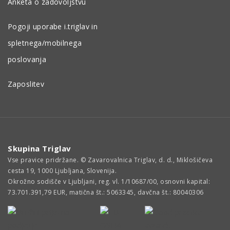
Anketa o zadovoljstvu
Pogoji uporabe i.triglav in
spletnega/mobilnega
poslovanja
Zaposlitev
Skupina Triglav
Vse pravice pridržane. © Zavarovalnica Triglav, d. d., Miklošičeva
cesta 19, 1000 Ljubljana, Slovenija.
Okrožno sodišče v Ljubljani, reg. vl. 1/10687/00, osnovni kapital:
73.701.391,79 EUR, matična št.: 5063345, davčna št.: 80040306