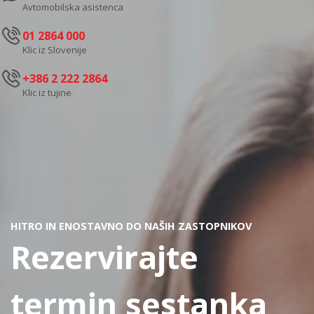
Avtomobilska asistenca
01 2864 000
Klic iz Slovenije
+386 2 222 2864
Klic iz tujine
HITRO IN ENOSTAVNO DO NAŠIH ZASTOPNIKOV
Rezervirajte
termin sestanka