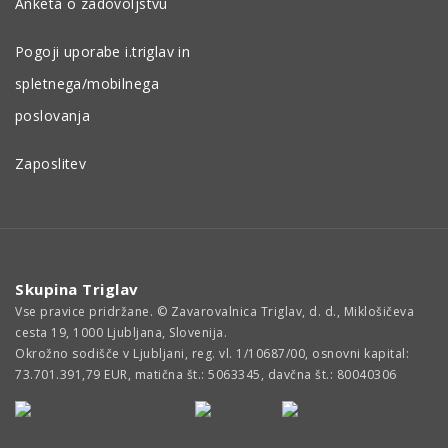
Anketa o zadovoljstvu
Pogoji uporabe i.triglav in
spletnega/mobilnega
poslovanja
Zaposlitev
Skupina Triglav
Vse pravice pridržane. © Zavarovalnica Triglav, d. d., Miklošičeva
cesta 19, 1000 Ljubljana, Slovenija.
Okrožno sodišče v Ljubljani, reg. vl. 1/10687/00, osnovni kapital:
73.701.391,79 EUR, matična št.: 5063345, davčna št.: 80040306