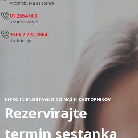
Avtomobilska asistenca
01 2864 000
Klic iz Slovenije
+386 2 222 2864
Klic iz tujine
HITRO IN ENOSTAVNO DO NAŠIH ZASTOPNIKOV
Rezervirajte
termin sestanka