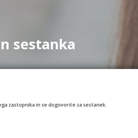
in sestanka
ivega zastopnika in se dogovorite za sestanek.