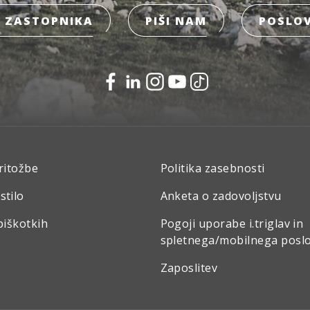
 ZASTOPNIKA
PIŠI NAM
POSLOV
ritožbe
Politika zasebnosti
stilo
Anketa o zadovoljstvu
piškotkih
Pogoji uporabe i.triglav in
spletnega/mobilnega posl
Zaposlitev