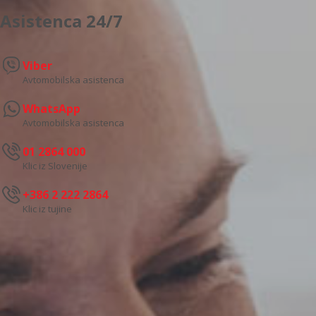
Asistenca 24/7
Viber
Avtomobilska asistenca
WhatsApp
Avtomobilska asistenca
01 2864 000
Klic iz Slovenije
+386 2 222 2864
Klic iz tujine