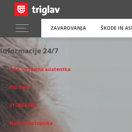
ZAVAROVANJA
ŠKODE IN A
Informacije 24/7
Tria, virtualna asistentka
Piši nam
01 2864 000
Naroči zastopnika