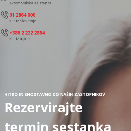
Avtomobilska asistenca
01 2864 000
Klic iz Slovenije
+386 2 222 2864
Klic iz tujine
HITRO IN ENOSTAVNO DO NAŠIH ZASTOPNIKOV
Rezervirajte
termin sestanka