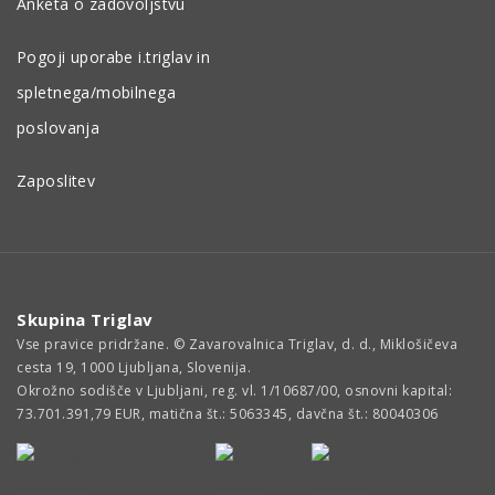
Anketa o zadovoljstvu
Pogoji uporabe i.triglav in
spletnega/mobilnega
poslovanja
Zaposlitev
Skupina Triglav
Vse pravice pridržane. © Zavarovalnica Triglav, d. d., Miklošičeva
cesta 19, 1000 Ljubljana, Slovenija.
Okrožno sodišče v Ljubljani, reg. vl. 1/10687/00, osnovni kapital:
73.701.391,79 EUR, matična št.: 5063345, davčna št.: 80040306