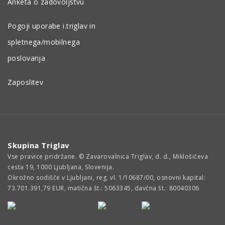
Anketa o zadovoljstvu
Pogoji uporabe i.triglav in
spletnega/mobilnega
poslovanja
Zaposlitev
Skupina Triglav
Vse pravice pridržane. © Zavarovalnica Triglav, d. d., Miklošičeva
cesta 19, 1000 Ljubljana, Slovenija.
Okrožno sodišče v Ljubljani, reg. vl. 1/10687/00, osnovni kapital:
73.701.391,79 EUR, matična št.: 5063345, davčna št.: 80040306