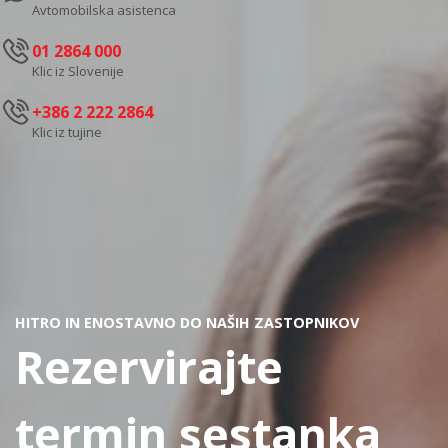
Avtomobilska asistenca
01 2864 000
Klic iz Slovenije
+386 2 222 2864
Klic iz tujine
HITRO IN ENOSTAVNO DO NAŠIH ZASTOPNIKOV
Rezervirajte
termin sestanka