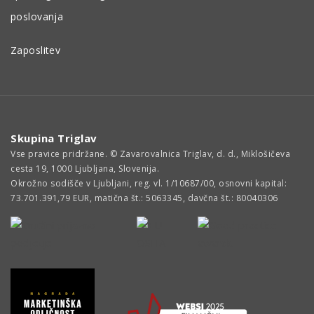
poslovanja
Zaposlitev
Skupina Triglav
Vse pravice pridržane. © Zavarovalnica Triglav, d. d., Miklošičeva
cesta 19, 1000 Ljubljana, Slovenija.
Okrožno sodišče v Ljubljani, reg. vl. 1/10687/00, osnovni kapital:
73.701.391,79 EUR, matična št.: 5063345, davčna št.: 80040306