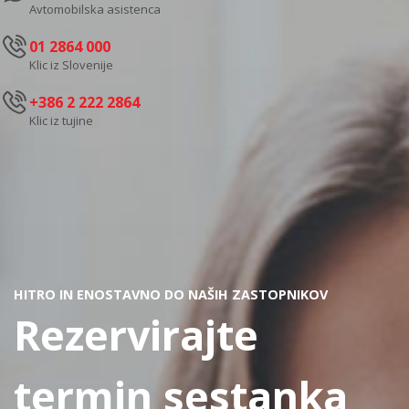
Avtomobilska asistenca
01 2864 000
Klic iz Slovenije
+386 2 222 2864
Klic iz tujine
HITRO IN ENOSTAVNO DO NAŠIH ZASTOPNIKOV
Rezervirajte
termin sestanka