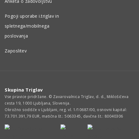
Anketa o zadovoljstvu
Pogoji uporabe i.triglav in
spletnega/mobilnega
poslovanja
Zaposlitev
Skupina Triglav
Vse pravice pridržane. © Zavarovalnica Triglav, d. d., Miklošičeva
cesta 19, 1000 Ljubljana, Slovenija.
Okrožno sodišče v Ljubljani, reg. vl. 1/10687/00, osnovni kapital:
73.701.391,79 EUR, matična št.: 5063345, davčna št.: 80040306