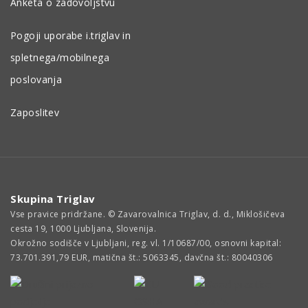
Anketa o zadovoljstvu
Pogoji uporabe i.triglav in
spletnega/mobilnega
poslovanja
Zaposlitev
Skupina Triglav
Vse pravice pridržane. © Zavarovalnica Triglav, d. d., Miklošičeva
cesta 19, 1000 Ljubljana, Slovenija.
Okrožno sodišče v Ljubljani, reg. vl. 1/10687/00, osnovni kapital:
73.701.391,79 EUR, matična št.: 5063345, davčna št.: 80040306