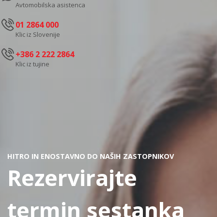
Avtomobilska asistenca
01 2864 000
Klic iz Slovenije
+386 2 222 2864
Klic iz tujine
HITRO IN ENOSTAVNO DO NAŠIH ZASTOPNIKOV
Rezervirajte
termin sestanka