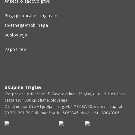
Anketa o zadovoljstvu
Pogoji uporabe i.triglav in
spletnega/mobilnega
poslovanja
Zaposlitev
Skupina Triglav
Vse pravice pridržane. © Zavarovalnica Triglav, d. d., Miklošičeva
cesta 19, 1000 Ljubljana, Slovenija.
Okrožno sodišče v Ljubljani, reg. vl. 1/10687/00, osnovni kapital:
73.701.391,79 EUR, matična št.: 5063345, davčna št.: 80040306