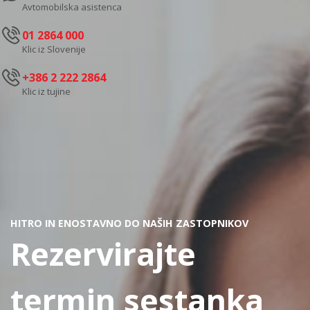
Avtomobilska asistenca
01 2864 000
Klic iz Slovenije
+386 2 222 2864
Klic iz tujine
HITRO IN ENOSTAVNO DO NAŠIH ZASTOPNIKOV
Rezervirajte
termin sestanka