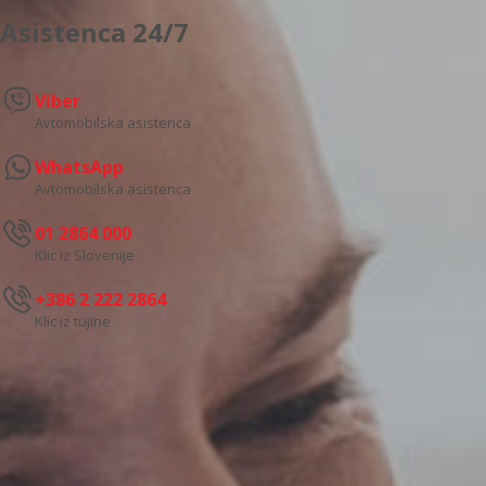
Asistenca 24/7
Viber
Avtomobilska asistenca
WhatsApp
Avtomobilska asistenca
01 2864 000
Klic iz Slovenije
+386 2 222 2864
Klic iz tujine