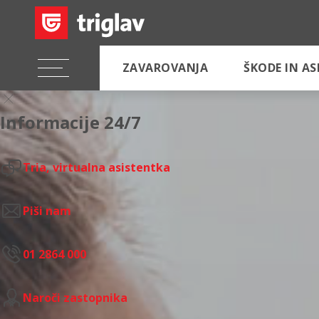
ZAVAROVANJA
ŠKODE IN A
Informacije 24/7
Tria, virtualna asistentka
Piši nam
01 2864 000
Naroči zastopnika