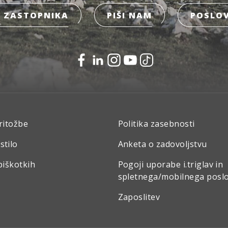
 ZASTOPNIKA
PIŠI NAM
POSLOV
ritožbe
Politika zasebnosti
stilo
Anketa o zadovoljstvu
piškotkih
Pogoji uporabe i.triglav in
spletnega/mobilnega posl
Zaposlitev