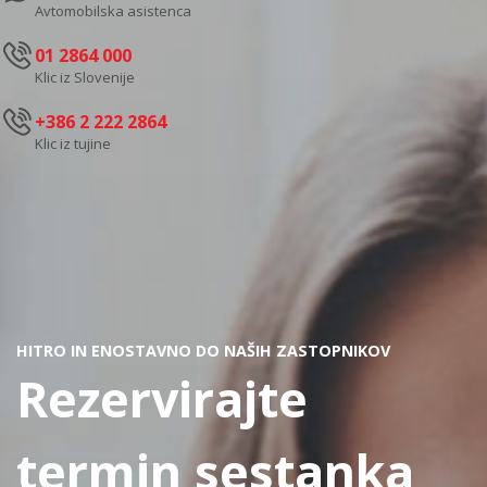
Avtomobilska asistenca
01 2864 000
Klic iz Slovenije
+386 2 222 2864
Klic iz tujine
HITRO IN ENOSTAVNO DO NAŠIH ZASTOPNIKOV
Rezervirajte
termin sestanka