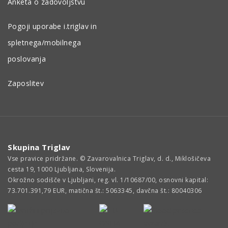
Anketa o zadovoljstvu
Pogoji uporabe i.triglav in
spletnega/mobilnega
poslovanja
Zaposlitev
Skupina Triglav
Vse pravice pridržane. © Zavarovalnica Triglav, d. d., Miklošičeva
cesta 19, 1000 Ljubljana, Slovenija.
Okrožno sodišče v Ljubljani, reg. vl. 1/10687/00, osnovni kapital:
73.701.391,79 EUR, matična št.: 5063345, davčna št.: 80040306