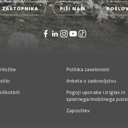
 ZASTOPNIKA
PIŠI NAM
POSLOV
ritožbe
Politika zasebnosti
stilo
Anketa o zadovoljstvu
piškotkih
Pogoji uporabe i.triglav in
spletnega/mobilnega posl
Zaposlitev