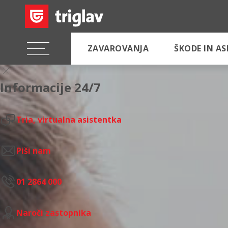
ZAVAROVANJA
ŠKODE IN A
Informacije 24/7
Tria, virtualna asistentka
Piši nam
01 2864 000
Naroči zastopnika