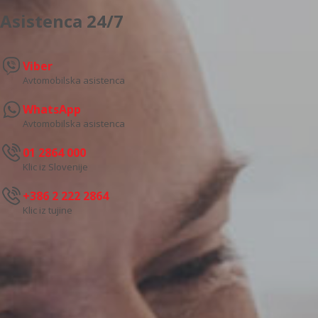
Asistenca 24/7
Viber
Avtomobilska asistenca
WhatsApp
Avtomobilska asistenca
01 2864 000
Klic iz Slovenije
+386 2 222 2864
Klic iz tujine