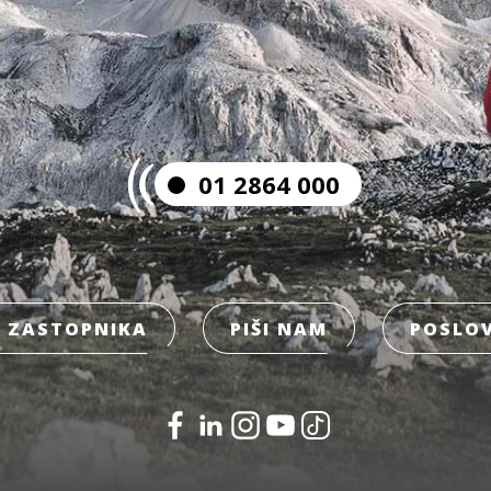
01 2864 000
 ZASTOPNIKA
PIŠI NAM
POSLOV