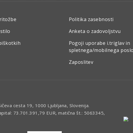
ritožbe
Politika zasebnosti
stilo
Anketa o zadovoljstvu
piškotkih
Pogoji uporabe i.triglav in
spletnega/mobilnega posl
Zaposlitev
šičeva cesta 19, 1000 Ljubljana, Slovenija.
kapital: 73.701.391,79 EUR, matična št.: 5063345,