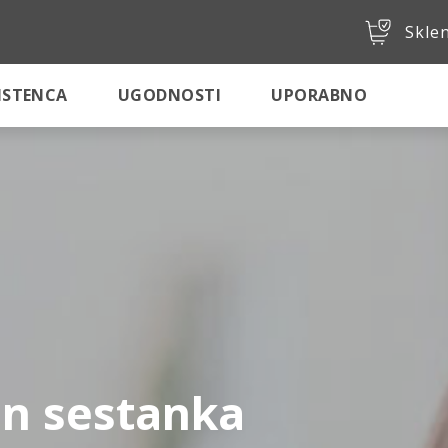
Sklen
SISTENCA
UGODNOSTI
UPORABNO
in sestanka