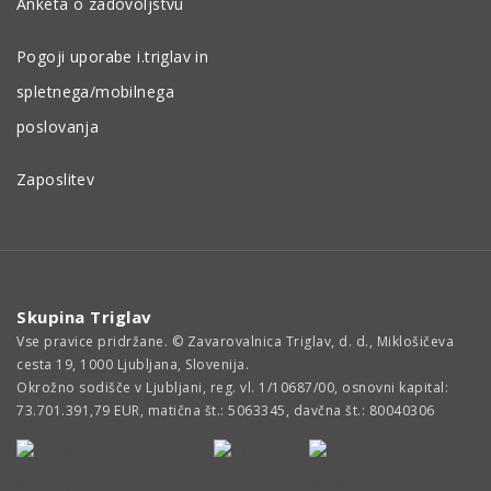
Anketa o zadovoljstvu
Pogoji uporabe i.triglav in
spletnega/mobilnega
poslovanja
Zaposlitev
Skupina Triglav
Vse pravice pridržane. © Zavarovalnica Triglav, d. d., Miklošičeva
cesta 19, 1000 Ljubljana, Slovenija.
Okrožno sodišče v Ljubljani, reg. vl. 1/10687/00, osnovni kapital:
73.701.391,79 EUR, matična št.: 5063345, davčna št.: 80040306