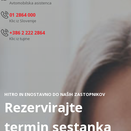
Avtomobilska asistenca
01 2864 000
Klic iz Slovenije
+386 2 222 2864
Klic iz tujine
HITRO IN ENOSTAVNO DO NAŠIH ZASTOPNIKOV
Rezervirajte
termin sestanka