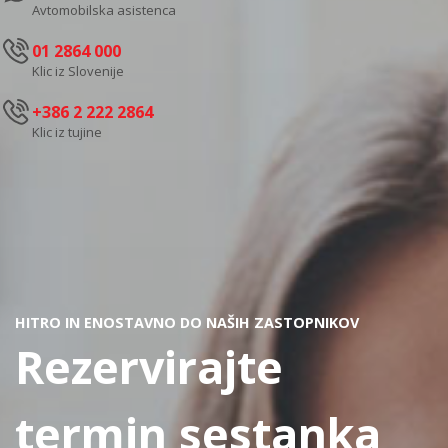
Avtomobilska asistenca
01 2864 000
Klic iz Slovenije
+386 2 222 2864
Klic iz tujine
HITRO IN ENOSTAVNO DO NAŠIH ZASTOPNIKOV
Rezervirajte
termin sestanka