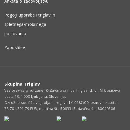
Anketa o zadovoljstvu
Pogoji uporabe i.triglav in
spletnega/mobilnega
poslovanja
Zaposlitev
Skupina Triglav
Vse pravice pridržane. © Zavarovalnica Triglav, d. d., Miklošičeva
cesta 19, 1000 Ljubljana, Slovenija.
Okrožno sodišče v Ljubljani, reg. vl. 1/10687/00, osnovni kapital:
73.701.391,79 EUR, matična št.: 5063345, davčna št.: 80040306