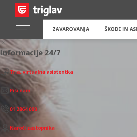
ZAVAROVANJA
ŠKODE IN A
Informacije 24/7
Tria, virtualna asistentka
Piši nam
01 2864 000
Naroči zastopnika