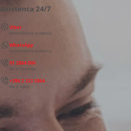
Asistenca 24/7
Viber
Avtomobilska asistenca
WhatsApp
Avtomobilska asistenca
01 2864 000
Klic iz Slovenije
+386 2 222 2864
Klic iz tujine