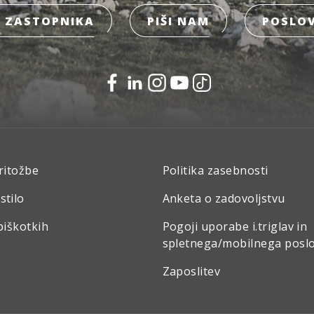
 ZASTOPNIKA
PIŠI NAM
POSLOV
ritožbe
Politika zasebnosti
stilo
Anketa o zadovoljstvu
piškotkih
Pogoji uporabe i.triglav in
spletnega/mobilnega posl
Zaposlitev