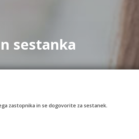
in sestanka
ivega zastopnika in se dogovorite za sestanek.