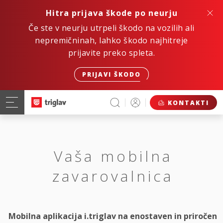
Hitra prijava škode po neurju
Če ste v neurju utrpeli škodo na vozilih ali
nepremičninah, lahko škodo najhitreje
prijavite preko spleta.
PRIJAVI ŠKODO
KONTAKTI
Vaša mobilna
zavarovalnica
Mobilna aplikacija i.triglav na enostaven in priročen