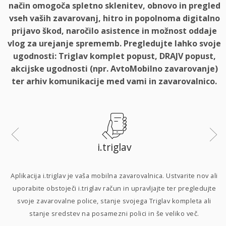
način omogoča spletno sklenitev, obnovo in pregled
vseh vaših zavarovanj, hitro in popolnoma digitalno
prijavo škod, naročilo asistence in možnost oddaje
vlog za urejanje sprememb. Pregledujte lahko svoje
ugodnosti: Triglav komplet popust, DRAJV popust,
akcijske ugodnosti (npr. AvtoMobilno zavarovanje)
ter arhiv komunikacije med vami in zavarovalnico.
i.triglav
i
Aplikacija i.triglav je vaša mobilna zavarovalnica. Ustvarite nov ali
uporabite obstoječi i.triglav račun in upravljajte ter pregledujte
svoje zavarovalne police, stanje svojega Triglav kompleta ali
p
stanje sredstev na posamezni polici in še veliko več.