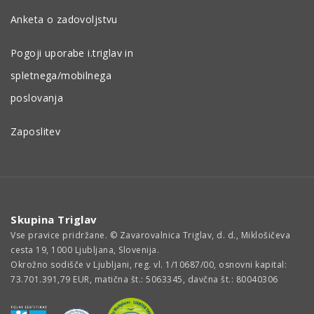
Anketa o zadovoljstvu
Pogoji uporabe i.triglav in
spletnega/mobilnega
poslovanja
Zaposlitev
Skupina Triglav
Vse pravice pridržane. © Zavarovalnica Triglav, d. d., Miklošičeva
cesta 19, 1000 Ljubljana, Slovenija.
Okrožno sodišče v Ljubljani, reg. vl. 1/10687/00, osnovni kapital:
73.701.391,79 EUR, matična št.: 5063345, davčna št.: 80040306