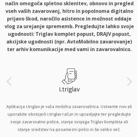
način omogoča spletno sklenitev, obnovo in pregled
vseh vaših zavarovanj, hitro in popolnoma digitalno
prijavo škod, naročilo asistence in možnost oddaje
vlog za urejanje sprememb. Pregledujte lahko svoje
ugodnosti: Triglav komplet popust, DRAJV popust,
akcijske ugodnosti (npr. AvtoMobilno zavarovanje)
ter arhiv komunikacije med vami in zavarovalnico.
i.triglav
i
Aplikacija i.triglav je vaša mobilna zavarovalnica. Ustvarite nov ali
uporabite obstoječi i.triglav račun in upravljajte ter pregledujte
svoje zavarovalne police, stanje svojega Triglav kompleta ali
p
stanje sredstev na posamezni polici in še veliko več.