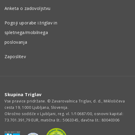
Anketa o zadovoljstvu
Pogoji uporabe i.triglav in
spletnega/mobilnega
poslovanja
Zaposlitev
Skupina Triglav
Vse pravice pridržane. © Zavarovalnica Triglav, d. d., Miklošičeva
cesta 19, 1000 Ljubljana, Slovenija.
Okrožno sodišče v Ljubljani, reg. vl. 1/10687/00, osnovni kapital:
73.701.391,79 EUR, matična št.: 5063345, davčna št.: 80040306