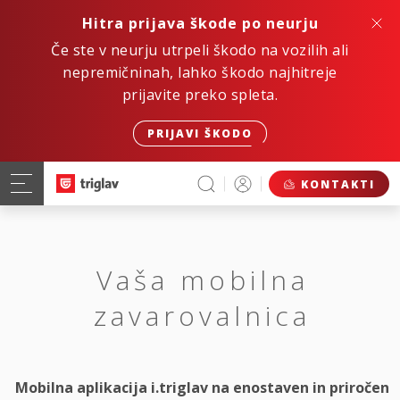
Hitra prijava škode po neurju
Če ste v neurju utrpeli škodo na vozilih ali
nepremičninah, lahko škodo najhitreje
prijavite preko spleta.
PRIJAVI ŠKODO
KONTAKTI
Vaša mobilna
zavarovalnica
Mobilna aplikacija i.triglav na enostaven in priročen