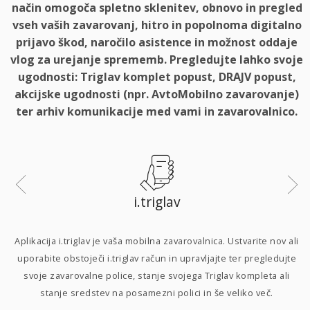
način omogoča spletno sklenitev, obnovo in pregled
vseh vaših zavarovanj, hitro in popolnoma digitalno
prijavo škod, naročilo asistence in možnost oddaje
vlog za urejanje sprememb. Pregledujte lahko svoje
ugodnosti: Triglav komplet popust, DRAJV popust,
akcijske ugodnosti (npr. AvtoMobilno zavarovanje)
ter arhiv komunikacije med vami in zavarovalnico.
i.triglav
i
Aplikacija i.triglav je vaša mobilna zavarovalnica. Ustvarite nov ali
uporabite obstoječi i.triglav račun in upravljajte ter pregledujte
svoje zavarovalne police, stanje svojega Triglav kompleta ali
p
stanje sredstev na posamezni polici in še veliko več.