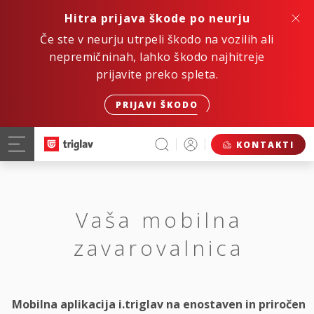
Hitra prijava škode po neurju
Če ste v neurju utrpeli škodo na vozilih ali
nepremičninah, lahko škodo najhitreje
prijavite preko spleta.
PRIJAVI ŠKODO
KONTAKTI
Vaša mobilna
zavarovalnica
Mobilna aplikacija i.triglav na enostaven in priročen