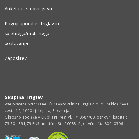
Anketa o zadovoljstvu
Pogoji uporabe i.triglav in
spletnega/mobilnega
poslovanja
Zaposlitev
Skupina Triglav
Vse pravice pridržane. © Zavarovalnica Triglav, d. d., Miklošičeva
cesta 19, 1000 Ljubljana, Slovenija.
Okrožno sodišče v Ljubljani, reg. vl. 1/10687/00, osnovni kapital:
73.701.391,79 EUR, matična št.: 5063345, davčna št.: 80040306