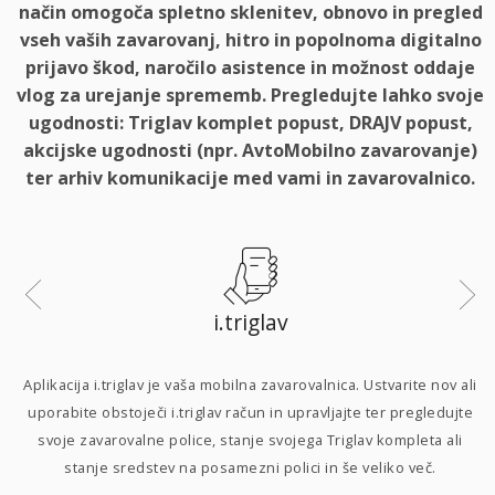
način omogoča spletno sklenitev, obnovo in pregled
vseh vaših zavarovanj, hitro in popolnoma digitalno
prijavo škod, naročilo asistence in možnost oddaje
vlog za urejanje sprememb. Pregledujte lahko svoje
ugodnosti: Triglav komplet popust, DRAJV popust,
akcijske ugodnosti (npr. AvtoMobilno zavarovanje)
ter arhiv komunikacije med vami in zavarovalnico.
i.triglav
i
Aplikacija i.triglav je vaša mobilna zavarovalnica. Ustvarite nov ali
uporabite obstoječi i.triglav račun in upravljajte ter pregledujte
svoje zavarovalne police, stanje svojega Triglav kompleta ali
p
stanje sredstev na posamezni polici in še veliko več.