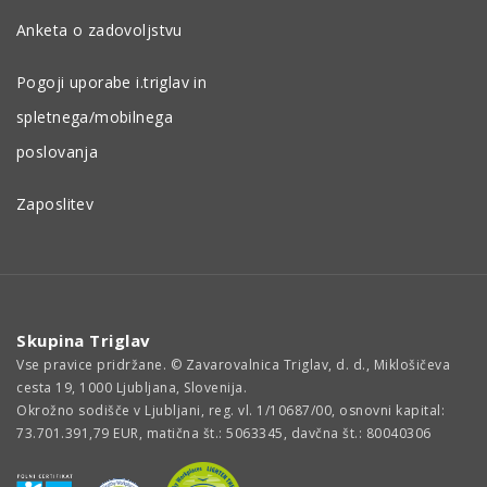
Anketa o zadovoljstvu
Pogoji uporabe i.triglav in
spletnega/mobilnega
poslovanja
Zaposlitev
Skupina Triglav
Vse pravice pridržane. © Zavarovalnica Triglav, d. d., Miklošičeva
cesta 19, 1000 Ljubljana, Slovenija.
Okrožno sodišče v Ljubljani, reg. vl. 1/10687/00, osnovni kapital:
73.701.391,79 EUR, matična št.: 5063345, davčna št.: 80040306