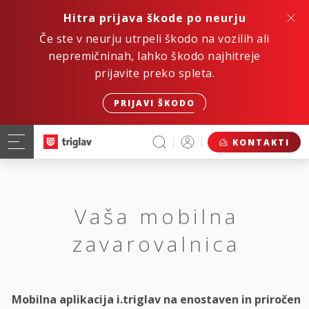
Hitra prijava škode po neurju
Če ste v neurju utrpeli škodo na vozilih ali
nepremičninah, lahko škodo najhitreje
prijavite preko spleta.
PRIJAVI ŠKODO
KONTAKTI
Vaša mobilna
zavarovalnica
Mobilna aplikacija i.triglav na enostaven in priročen