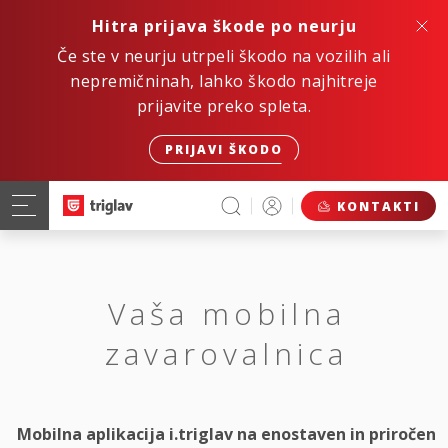
Hitra prijava škode po neurju
Če ste v neurju utrpeli škodo na vozilih ali
nepremičninah, lahko škodo najhitreje
prijavite preko spleta.
PRIJAVI ŠKODO
KONTAKTI
Vaša mobilna
zavarovalnica
Mobilna aplikacija i.triglav na enostaven in priročen