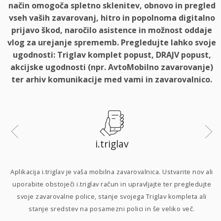
način omogoča spletno sklenitev, obnovo in pregled
vseh vaših zavarovanj, hitro in popolnoma digitalno
prijavo škod, naročilo asistence in možnost oddaje
vlog za urejanje sprememb. Pregledujte lahko svoje
ugodnosti: Triglav komplet popust, DRAJV popust,
akcijske ugodnosti (npr. AvtoMobilno zavarovanje)
ter arhiv komunikacije med vami in zavarovalnico.
i.triglav
i
Aplikacija i.triglav je vaša mobilna zavarovalnica. Ustvarite nov ali
uporabite obstoječi i.triglav račun in upravljajte ter pregledujte
svoje zavarovalne police, stanje svojega Triglav kompleta ali
p
stanje sredstev na posamezni polici in še veliko več.