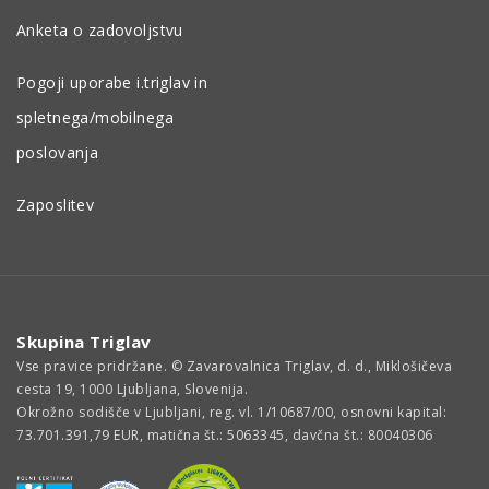
Anketa o zadovoljstvu
Pogoji uporabe i.triglav in
spletnega/mobilnega
poslovanja
Zaposlitev
Skupina Triglav
Vse pravice pridržane. © Zavarovalnica Triglav, d. d., Miklošičeva
cesta 19, 1000 Ljubljana, Slovenija.
Okrožno sodišče v Ljubljani, reg. vl. 1/10687/00, osnovni kapital:
73.701.391,79 EUR, matična št.: 5063345, davčna št.: 80040306