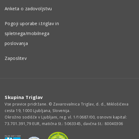
Anketa o zadovoljstvu
Pogoji uporabe i.triglav in
spletnega/mobilnega
poslovanja
Zaposlitev
Skupina Triglav
Vse pravice pridržane. © Zavarovalnica Triglav, d. d., Miklošičeva
cesta 19, 1000 Ljubljana, Slovenija.
Okrožno sodišče v Ljubljani, reg. vl. 1/10687/00, osnovni kapital:
73.701.391,79 EUR, matična št.: 5063345, davčna št.: 80040306