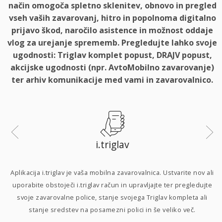
način omogoča spletno sklenitev, obnovo in pregled
vseh vaših zavarovanj, hitro in popolnoma digitalno
prijavo škod, naročilo asistence in možnost oddaje
vlog za urejanje sprememb. Pregledujte lahko svoje
ugodnosti: Triglav komplet popust, DRAJV popust,
akcijske ugodnosti (npr. AvtoMobilno zavarovanje)
ter arhiv komunikacije med vami in zavarovalnico.
i.triglav
i
Aplikacija i.triglav je vaša mobilna zavarovalnica. Ustvarite nov ali
uporabite obstoječi i.triglav račun in upravljajte ter pregledujte
svoje zavarovalne police, stanje svojega Triglav kompleta ali
p
stanje sredstev na posamezni polici in še veliko več.