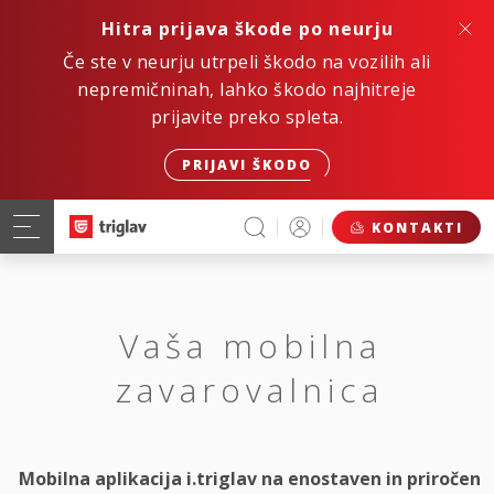
Hitra prijava škode po neurju
Če ste v neurju utrpeli škodo na vozilih ali
nepremičninah, lahko škodo najhitreje
prijavite preko spleta.
PRIJAVI ŠKODO
KONTAKTI
Vaša mobilna
zavarovalnica
Mobilna aplikacija i.triglav na enostaven in priročen