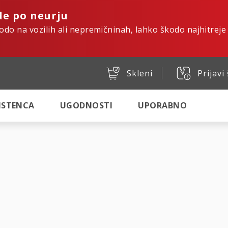
de po neurju
kodo na vozilih ali nepremičninah, lahko škodo najhitreje
Skleni
Prijavi
SISTENCA
UGODNOSTI
UPORABNO