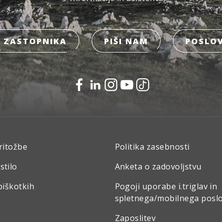
 ZASTOPNIKA
PIŠI NAM
POSLOV
ritožbe
Politika zasebnosti
stilo
Anketa o zadovoljstvu
piškotkih
Pogoji uporabe i.triglav in
spletnega/mobilnega posl
Zaposlitev