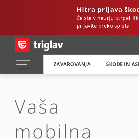
Hitra prijava ško
Če ste v neurju utrpeli š
prijavite preko spleta.
ZAVAROVANJA
ŠKODE IN A
Vaša
mobilna