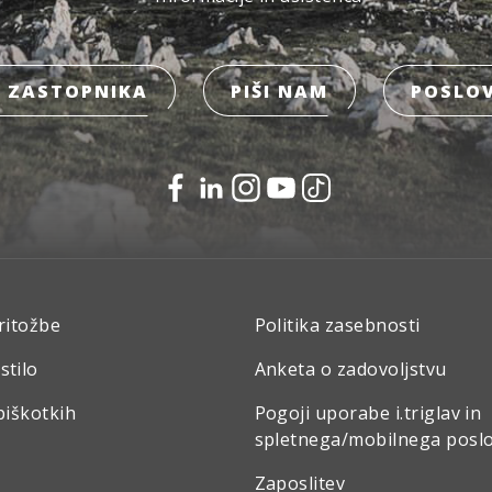
 ZASTOPNIKA
PIŠI NAM
POSLOV
ritožbe
Politika zasebnosti
stilo
Anketa o zadovoljstvu
piškotkih
Pogoji uporabe i.triglav in
spletnega/mobilnega posl
Zaposlitev