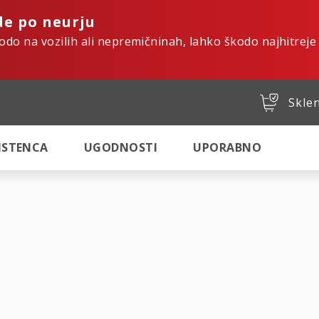
de po neurju
kodo na vozilih ali nepremičninah, lahko škodo najhitreje
Sklen
SISTENCA
UGODNOSTI
UPORABNO