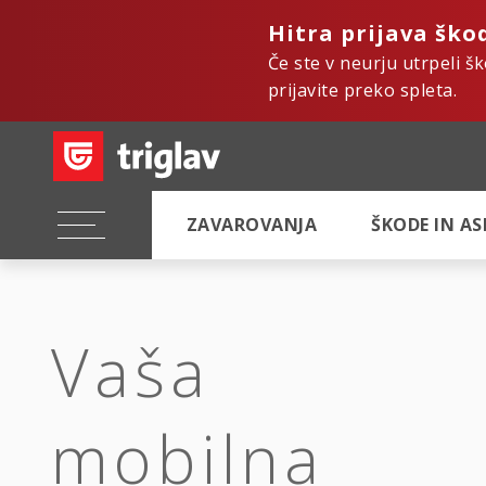
Hitra prijava ško
Če ste v neurju utrpeli š
prijavite preko spleta.
ZAVAROVANJA
ŠKODE IN A
Vaša
mobilna