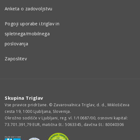
Anketa o zadovoljstvu
Pogoji uporabe i.triglav in
spletnega/mobilnega
poslovanja
Zaposlitev
Skupina Triglav
Vse pravice pridržane. © Zavarovalnica Triglav, d. d., Miklošičeva
cesta 19, 1000 Ljubljana, Slovenija.
Okrožno sodišče v Ljubljani, reg. vl. 1/10687/00, osnovni kapital:
73.701.391,79 EUR, matična št.: 5063345, davčna št.: 80040306