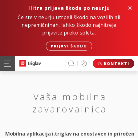
Hitra prijava škode po neurju
Če ste v neurju utrpeli škodo na vozilih ali
nepremičninah, lahko škodo najhitreje
prijavite preko spleta.
PRIJAVI ŠKODO
KONTAKTI
Vaša mobilna
zavarovalnica
Mobilna aplikacija i.triglav na enostaven in priročen