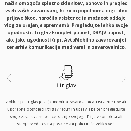
način omogoča spletno sklenitev, obnovo in pregled
vseh vaših zavarovanj, hitro in popolnoma digitalno
prijavo škod, naročilo asistence in možnost oddaje
vlog za urejanje sprememb. Pregledujte lahko svoje
ugodnosti: Triglav komplet popust, DRAJV popust,
akcijske ugodnosti (npr. AvtoMobilno zavarovanje)
ter arhiv komunikacije med vami in zavarovalnico.
i.triglav
i
Aplikacija i.triglav je vaša mobilna zavarovalnica. Ustvarite nov ali
uporabite obstoječi i.triglav račun in upravljajte ter pregledujte
svoje zavarovalne police, stanje svojega Triglav kompleta ali
p
stanje sredstev na posamezni polici in še veliko več.