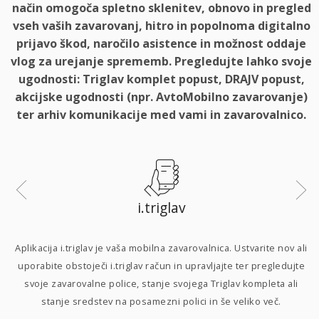
način omogoča spletno sklenitev, obnovo in pregled
vseh vaših zavarovanj, hitro in popolnoma digitalno
prijavo škod, naročilo asistence in možnost oddaje
vlog za urejanje sprememb. Pregledujte lahko svoje
ugodnosti: Triglav komplet popust, DRAJV popust,
akcijske ugodnosti (npr. AvtoMobilno zavarovanje)
ter arhiv komunikacije med vami in zavarovalnico.
i.triglav
i
Aplikacija i.triglav je vaša mobilna zavarovalnica. Ustvarite nov ali
uporabite obstoječi i.triglav račun in upravljajte ter pregledujte
svoje zavarovalne police, stanje svojega Triglav kompleta ali
p
stanje sredstev na posamezni polici in še veliko več.