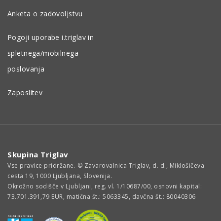
Anketa o zadovoljstvu
Pogoji uporabe i.triglav in
spletnega/mobilnega
poslovanja
Zaposlitev
Skupina Triglav
Vse pravice pridržane. © Zavarovalnica Triglav, d. d., Miklošičeva
cesta 19, 1000 Ljubljana, Slovenija.
Okrožno sodišče v Ljubljani, reg. vl. 1/10687/00, osnovni kapital:
73.701.391,79 EUR, matična št.: 5063345, davčna št.: 80040306