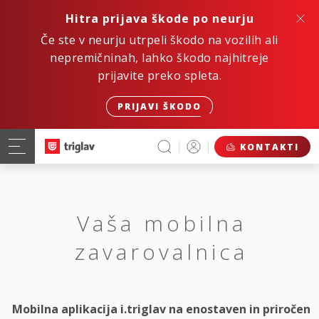
Hitra prijava škode po neurju
Če ste v neurju utrpeli škodo na vozilih ali
nepremičninah, lahko škodo najhitreje
prijavite preko spleta.
PRIJAVI ŠKODO
KONTAKTI
Vaša mobilna
zavarovalnica
Mobilna aplikacija i.triglav na enostaven in priročen