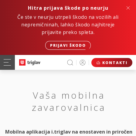
Hitra prijava škode po neurju
Če ste v neurju utrpeli škodo na vozilih ali
nepremičninah, lahko škodo najhitreje
prijavite preko spleta.
PRIJAVI ŠKODO
KONTAKTI
Vaša mobilna
zavarovalnica
Mobilna aplikacija i.triglav na enostaven in priročen