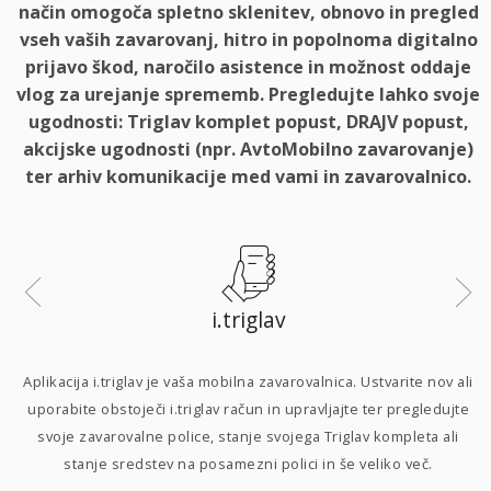
način omogoča spletno sklenitev, obnovo in pregled
vseh vaših zavarovanj, hitro in popolnoma digitalno
prijavo škod, naročilo asistence in možnost oddaje
vlog za urejanje sprememb. Pregledujte lahko svoje
ugodnosti: Triglav komplet popust, DRAJV popust,
akcijske ugodnosti (npr. AvtoMobilno zavarovanje)
ter arhiv komunikacije med vami in zavarovalnico.
i.triglav
i
Aplikacija i.triglav je vaša mobilna zavarovalnica. Ustvarite nov ali
uporabite obstoječi i.triglav račun in upravljajte ter pregledujte
svoje zavarovalne police, stanje svojega Triglav kompleta ali
p
stanje sredstev na posamezni polici in še veliko več.