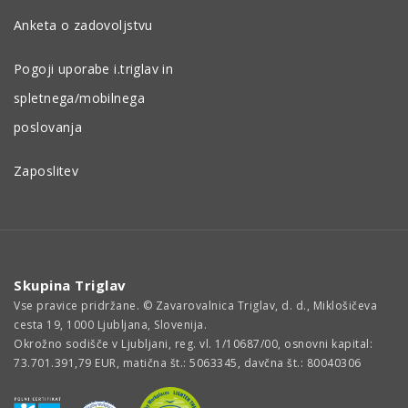
Anketa o zadovoljstvu
Pogoji uporabe i.triglav in
spletnega/mobilnega
poslovanja
Zaposlitev
Skupina Triglav
Vse pravice pridržane. © Zavarovalnica Triglav, d. d., Miklošičeva
cesta 19, 1000 Ljubljana, Slovenija.
Okrožno sodišče v Ljubljani, reg. vl. 1/10687/00, osnovni kapital:
73.701.391,79 EUR, matična št.: 5063345, davčna št.: 80040306