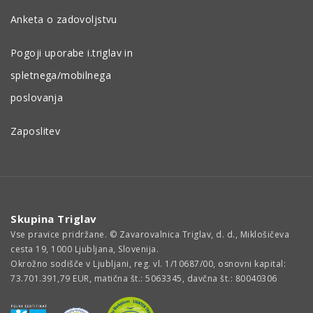
Anketa o zadovoljstvu
Pogoji uporabe i.triglav in
spletnega/mobilnega
poslovanja
Zaposlitev
Skupina Triglav
Vse pravice pridržane. © Zavarovalnica Triglav, d. d., Miklošičeva
cesta 19, 1000 Ljubljana, Slovenija.
Okrožno sodišče v Ljubljani, reg. vl. 1/10687/00, osnovni kapital:
73.701.391,79 EUR, matična št.: 5063345, davčna št.: 80040306