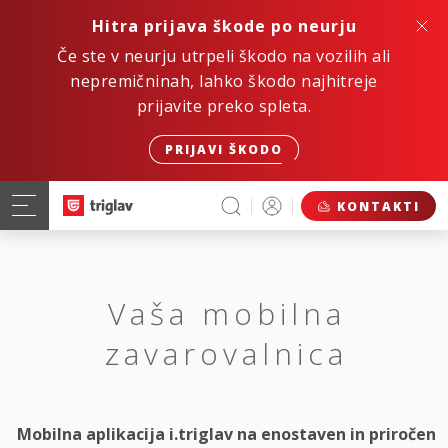
Hitra prijava škode po neurju
Če ste v neurju utrpeli škodo na vozilih ali
nepremičninah, lahko škodo najhitreje
prijavite preko spleta.
PRIJAVI ŠKODO
KONTAKTI
Vaša mobilna
zavarovalnica
Mobilna aplikacija i.triglav na enostaven in priročen