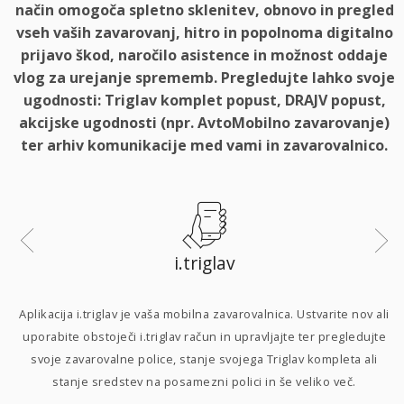
način omogoča spletno sklenitev, obnovo in pregled
vseh vaših zavarovanj, hitro in popolnoma digitalno
prijavo škod, naročilo asistence in možnost oddaje
vlog za urejanje sprememb. Pregledujte lahko svoje
ugodnosti: Triglav komplet popust, DRAJV popust,
akcijske ugodnosti (npr. AvtoMobilno zavarovanje)
ter arhiv komunikacije med vami in zavarovalnico.
i.triglav
i
Aplikacija i.triglav je vaša mobilna zavarovalnica. Ustvarite nov ali
uporabite obstoječi i.triglav račun in upravljajte ter pregledujte
svoje zavarovalne police, stanje svojega Triglav kompleta ali
p
stanje sredstev na posamezni polici in še veliko več.