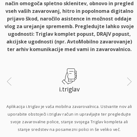
način omogoča spletno sklenitev, obnovo in pregled
vseh vaših zavarovanj, hitro in popolnoma digitalno
prijavo škod, naročilo asistence in možnost oddaje
vlog za urejanje sprememb. Pregledujte lahko svoje
ugodnosti: Triglav komplet popust, DRAJV popust,
akcijske ugodnosti (npr. AvtoMobilno zavarovanje)
ter arhiv komunikacije med vami in zavarovalnico.
i.triglav
i
Aplikacija i.triglav je vaša mobilna zavarovalnica. Ustvarite nov ali
uporabite obstoječi i.triglav račun in upravljajte ter pregledujte
svoje zavarovalne police, stanje svojega Triglav kompleta ali
p
stanje sredstev na posamezni polici in še veliko več.