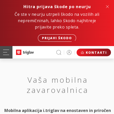
Hitra prijava škode po neurju
Če ste v neurju utrpeli škodo na vozilih ali
nepremičninah, lahko škodo najhitreje
prijavite preko spleta.
PRIJAVI ŠKODO
KONTAKTI
Vaša mobilna
zavarovalnica
Mobilna aplikacija i.triglav na enostaven in priročen