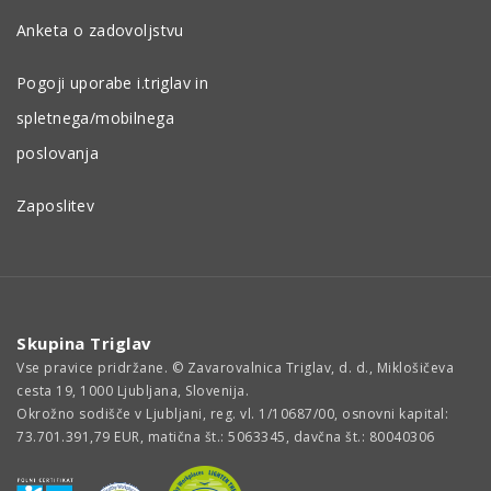
Anketa o zadovoljstvu
Pogoji uporabe i.triglav in
spletnega/mobilnega
poslovanja
Zaposlitev
Skupina Triglav
Vse pravice pridržane. © Zavarovalnica Triglav, d. d., Miklošičeva
cesta 19, 1000 Ljubljana, Slovenija.
Okrožno sodišče v Ljubljani, reg. vl. 1/10687/00, osnovni kapital:
73.701.391,79 EUR, matična št.: 5063345, davčna št.: 80040306