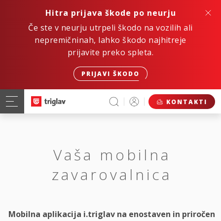
Hitra prijava škode po neurju
Če ste v neurju utrpeli škodo na vozilih ali
nepremičninah, lahko škodo najhitreje
prijavite preko spleta.
PRIJAVI ŠKODO
KONTAKTI
Vaša mobilna
zavarovalnica
Mobilna aplikacija i.triglav na enostaven in priročen