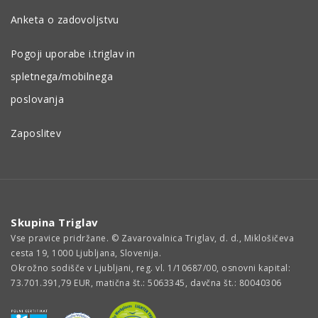
Anketa o zadovoljstvu
Pogoji uporabe i.triglav in
spletnega/mobilnega
poslovanja
Zaposlitev
Skupina Triglav
Vse pravice pridržane. © Zavarovalnica Triglav, d. d., Miklošičeva
cesta 19, 1000 Ljubljana, Slovenija.
Okrožno sodišče v Ljubljani, reg. vl. 1/10687/00, osnovni kapital:
73.701.391,79 EUR, matična št.: 5063345, davčna št.: 80040306