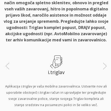
način omogoča spletno sklenitev, obnovo in pregled
vseh vaših zavarovanj, hitro in popolnoma digitalno
prijavo škod, naročilo asistence in možnost oddaje
vlog za urejanje sprememb. Pregledujte lahko svoje
ugodnosti: Triglav komplet popust, DRAJV popust,
akcijske ugodnosti (npr. AvtoMobilno zavarovanje)
ter arhiv komunikacije med vami in zavarovalnico.
i.triglav
i
Aplikacija i.triglav je vaša mobilna zavarovalnica. Ustvarite nov ali
uporabite obstoječi i.triglav račun in upravljajte ter pregledujte
svoje zavarovalne police, stanje svojega Triglav kompleta ali
p
stanje sredstev na posamezni polici in še veliko več.